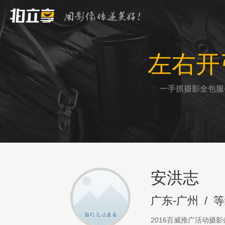
左右开
一手抓摄影全包服
安洪志
广东-广州
/
等
2016百威推广活动摄