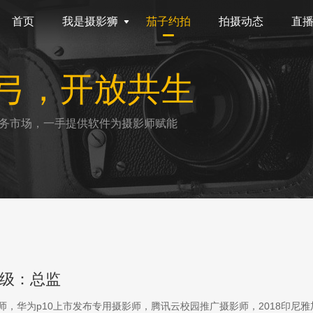
首页
我是摄影狮
茄子约拍
拍摄动态
直
弓，开放共生
务市场，一手提供软件为摄影师赋能
级：总监
影师，华为p10上市发布专用摄影师，腾讯云校园推广摄影师，2018印尼