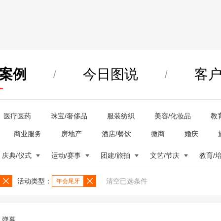
案例
今日图说
客
/
/
医疗医药
珠宝/奢侈品
服装纺织
美容/化妆品
教
商业服务
房地产
酒店/餐饮
微商
婚庆
庆典/仪式
运动/赛事
团建/旅拍
文艺/节庆
教育/
活动类型：
清空已选条件
年会尾牙
弹幕