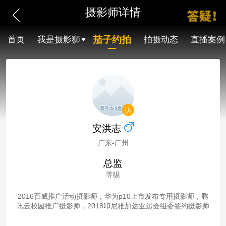
摄影师详情
茄子约拍
首页
我是摄影狮
拍摄动态
直播案例
安洪志
广东-广州
总监
等级
2016百威推广活动摄影师，华为p10上市发布专用摄影师，腾
讯云校园推广摄影师，2018印尼雅加达亚运会组委签约摄影师