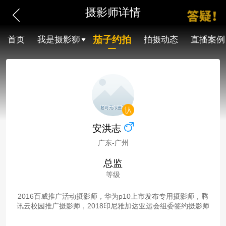
摄影师详情
茄子约拍
首页
我是摄影狮
拍摄动态
直播案例
安洪志
广东-广州
总监
等级
2016百威推广活动摄影师，华为p10上市发布专用摄影师，腾
讯云校园推广摄影师，2018印尼雅加达亚运会组委签约摄影师