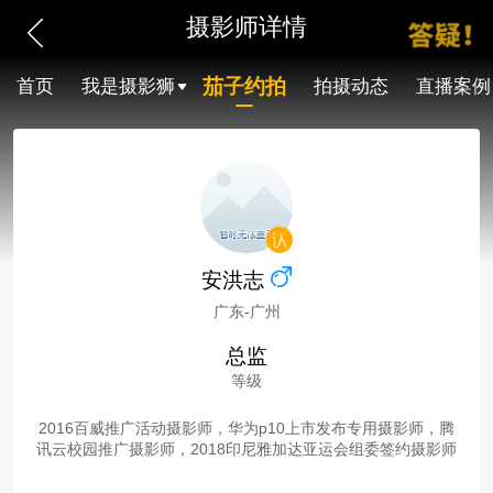
摄影师详情
茄子约拍
首页
我是摄影狮
拍摄动态
直播案例
安洪志
广东-广州
总监
等级
2016百威推广活动摄影师，华为p10上市发布专用摄影师，腾
讯云校园推广摄影师，2018印尼雅加达亚运会组委签约摄影师