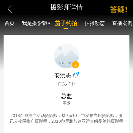
摄影师详情
茄子约拍
首页
我是摄影狮
拍摄动态
直播案例
安洪志
广东-广州
总监
等级
2016百威推广活动摄影师，华为p10上市发布专用摄影师，腾
讯云校园推广摄影师，2018印尼雅加达亚运会组委签约摄影师