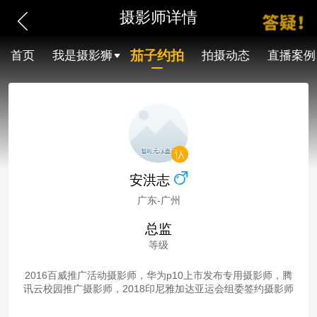
摄影师详情
茄子约拍
首页
我是摄影狮
拍摄动态
直播案例
安洪志
广东-广州
总监
等级
2016百威推广活动摄影师，华为p10上市发布专用摄影师，腾
讯云校园推广摄影师，2018印尼雅加达亚运会组委签约摄影师