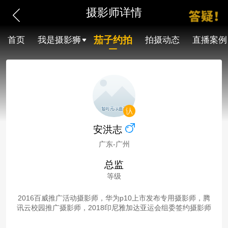
摄影师详情
茄子约拍
首页
我是摄影狮
拍摄动态
直播案例
安洪志
广东-广州
总监
等级
2016百威推广活动摄影师，华为p10上市发布专用摄影师，腾
讯云校园推广摄影师，2018印尼雅加达亚运会组委签约摄影师