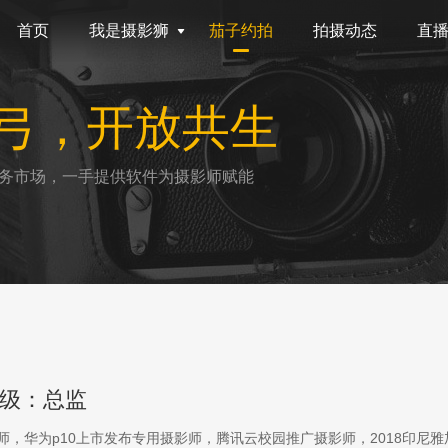
首页
我是摄影狮
茄子约拍
拍摄动态
直
弓，开放共生
务市场，一手提供软件为摄影师赋能
级：总监
影师，华为p10上市发布专用摄影师，腾讯云校园推广摄影师，2018印尼