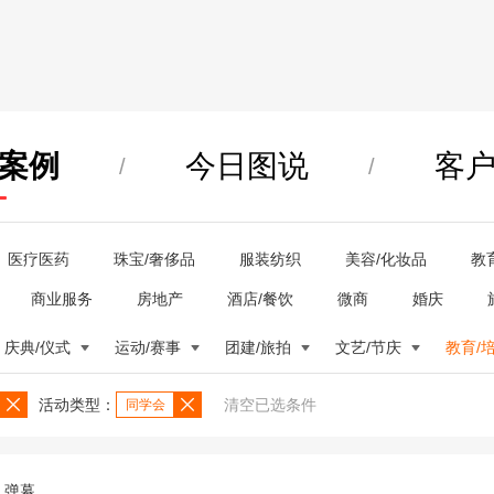
案例
今日图说
客
/
/
医疗医药
珠宝/奢侈品
服装纺织
美容/化妆品
教
商业服务
房地产
酒店/餐饮
微商
婚庆
庆典/仪式
运动/赛事
团建/旅拍
文艺/节庆
教育/
活动类型：
清空已选条件
同学会
弹幕