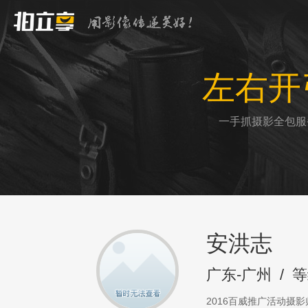
左右开
一手抓摄影全包服
安洪志
广东-广州
/
等
2016百威推广活动摄