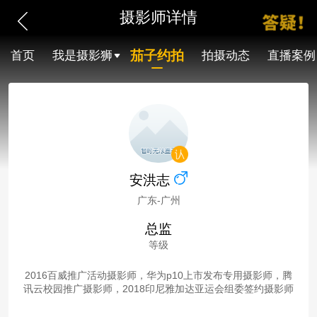
摄影师详情
茄子约拍
首页
我是摄影狮
拍摄动态
直播案例
安洪志
广东-广州
总监
等级
2016百威推广活动摄影师，华为p10上市发布专用摄影师，腾
讯云校园推广摄影师，2018印尼雅加达亚运会组委签约摄影师