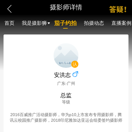
摄影师详情
茄子约拍
首页
我是摄影狮
拍摄动态
直播案例
安洪志
广东-广州
总监
等级
2016百威推广活动摄影师，华为p10上市发布专用摄影师，腾
讯云校园推广摄影师，2018印尼雅加达亚运会组委签约摄影师