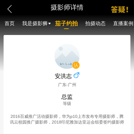
摄影师详情
茄子约拍
首页
我是摄影狮
拍摄动态
直播案例
安洪志
广东-广州
总监
等级
2016百威推广活动摄影师，华为p10上市发布专用摄影师，腾
讯云校园推广摄影师，2018印尼雅加达亚运会组委签约摄影师