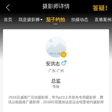
摄影师详情
茄子约拍
首页
我是摄影狮
拍摄动态
直播案例
安洪志
广东-广州
总监
等级
2016百威推广活动摄影师，华为p10上市发布专用摄影师，腾
讯云校园推广摄影师，2018印尼雅加达亚运会组委签约摄影师