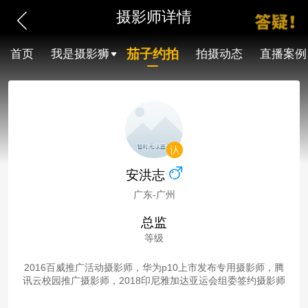
摄影师详情
茄子约拍
首页
我是摄影狮
拍摄动态
直播案例
安洪志
广东-广州
总监
等级
2016百威推广活动摄影师，华为p10上市发布专用摄影师，腾
讯云校园推广摄影师，2018印尼雅加达亚运会组委签约摄影师