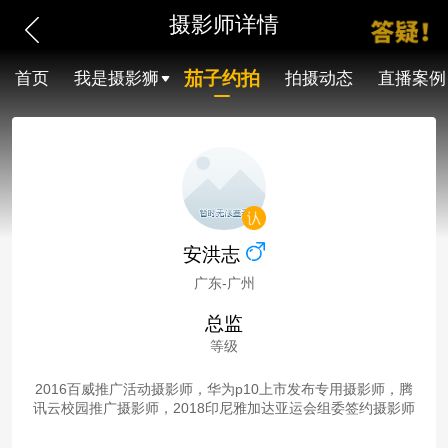
摄影师详情
茄子约拍
首页
我是摄影狮
拍摄动态
直播案例
安洪志
广东-广州
总监
等级
2016百威推广活动摄影师，华为p10上市发布专用摄影师，腾
讯云校园推广摄影师，2018印尼雅加达亚运会组委签约摄影师