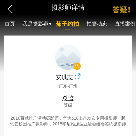
摄影师详情
茄子约拍
首页
我是摄影狮
拍摄动态
直播案例
安洪志
广东-广州
总监
等级
2016百威推广活动摄影师，华为p10上市发布专用摄影师，腾
讯云校园推广摄影师，2018印尼雅加达亚运会组委签约摄影师