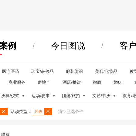
案例
今日图说
客
/
/
医疗医药
珠宝/奢侈品
服装纺织
美容/化妆品
教
商业服务
房地产
酒店/餐饮
微商
婚庆
庆典/仪式
运动/赛事
团建/旅拍
文艺/节庆
教育/
活动类型：
清空已选条件
其他
弹幕