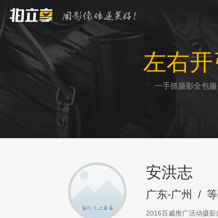
左右开
一手抓摄影全包服
安洪志
广东-广州
/
等
2016百威推广活动摄