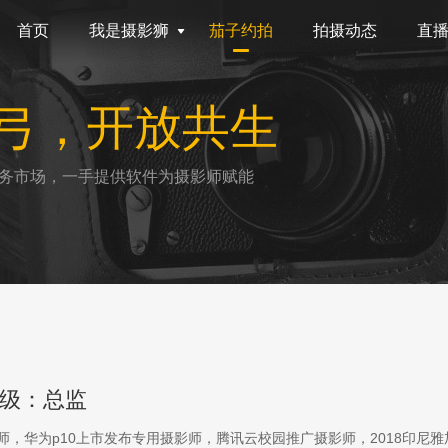
首页
我是摄影狮
茄子约拍
拍摄动态
直
弓，开放共生
务市场，一手提供软件为摄影师赋能
级：总监
影师，华为p10上市发布专用摄影师，腾讯云校园推广摄影师，2018印尼