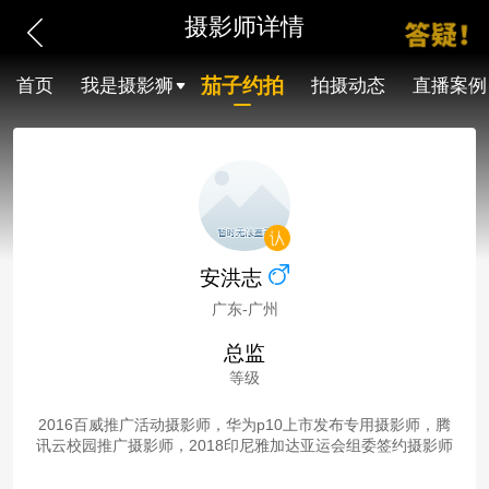
摄影师详情
茄子约拍
首页
我是摄影狮
拍摄动态
直播案例
安洪志
广东-广州
总监
等级
2016百威推广活动摄影师，华为p10上市发布专用摄影师，腾
讯云校园推广摄影师，2018印尼雅加达亚运会组委签约摄影师