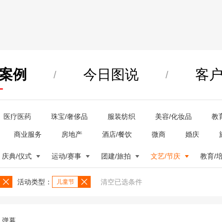
案例
今日图说
客
/
/
医疗医药
珠宝/奢侈品
服装纺织
美容/化妆品
教
商业服务
房地产
酒店/餐饮
微商
婚庆
庆典/仪式
运动/赛事
团建/旅拍
文艺/节庆
教育/
活动类型：
清空已选条件
儿童节
弹幕