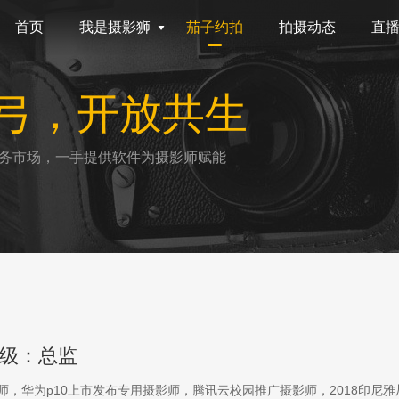
首页
我是摄影狮
茄子约拍
拍摄动态
直
弓，开放共生
务市场，一手提供软件为摄影师赋能
级：总监
影师，华为p10上市发布专用摄影师，腾讯云校园推广摄影师，2018印尼