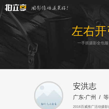
左右开
一手抓摄影全包服
安洪志
广东-广州
/
等
2016百威推广活动摄