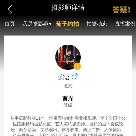
摄影师详情
茄子约拍
首页
我是摄影狮
拍摄动态
直播案例
滨语
北京
首席
等级
从事摄影行业11年，淘宝天猫签约商业摄影师、李宁全国十公
里路跑特约摄影总监、艺人签约摄影师。擅长拍摄：会议论
坛、商务活动、文艺演出、体育赛事、商业广告、人像摄影、
产品摄影等。十多年摄影历练，最大的感悟就是尽力做好前