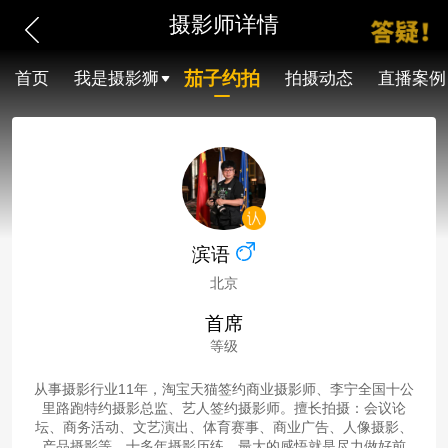
摄影师详情
茄子约拍
首页
我是摄影狮
拍摄动态
直播案例
滨语
北京
首席
等级
从事摄影行业11年，淘宝天猫签约商业摄影师、李宁全国十公
里路跑特约摄影总监、艺人签约摄影师。擅长拍摄：会议论
坛、商务活动、文艺演出、体育赛事、商业广告、人像摄影、
产品摄影等。十多年摄影历练，最大的感悟就是尽力做好前