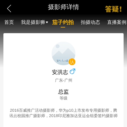
摄影师详情
茄子约拍
首页
我是摄影狮
拍摄动态
直播案例
安洪志
广东-广州
总监
等级
2016百威推广活动摄影师，华为p10上市发布专用摄影师，腾
讯云校园推广摄影师，2018印尼雅加达亚运会组委签约摄影师