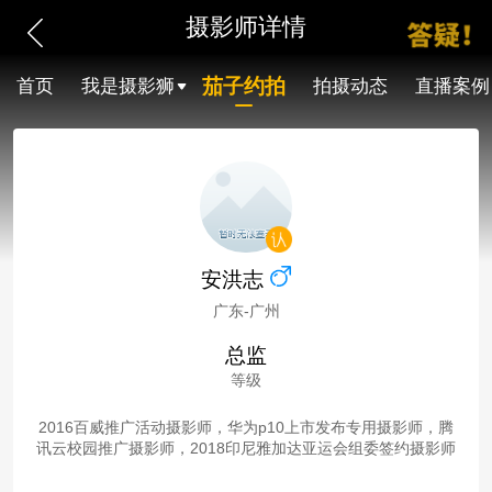
摄影师详情
茄子约拍
首页
我是摄影狮
拍摄动态
直播案例
安洪志
广东-广州
总监
等级
2016百威推广活动摄影师，华为p10上市发布专用摄影师，腾
讯云校园推广摄影师，2018印尼雅加达亚运会组委签约摄影师