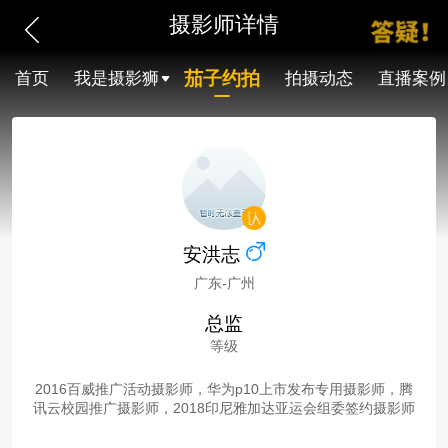
摄影师详情
茄子约拍
首页
我是摄影狮
拍摄动态
直播案例
安洪志
广东-广州
总监
等级
2016百威推广活动摄影师，华为p10上市发布专用摄影师，腾
讯云校园推广摄影师，2018印尼雅加达亚运会组委签约摄影师