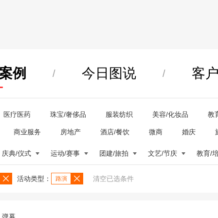
案例
今日图说
客
/
/
医疗医药
珠宝/奢侈品
服装纺织
美容/化妆品
教
商业服务
房地产
酒店/餐饮
微商
婚庆
庆典/仪式
运动/赛事
团建/旅拍
文艺/节庆
教育/
活动类型：
清空已选条件
路演
弹幕