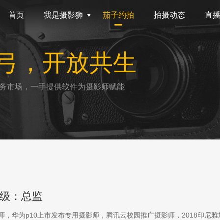
首页
我是摄影狮
茄子约拍
拍摄动态
直
弓，开放共生
务市场，一手提供软件为摄影师赋能
级：总监
影师，华为p10上市发布专用摄影师，腾讯云校园推广摄影师，2018印尼