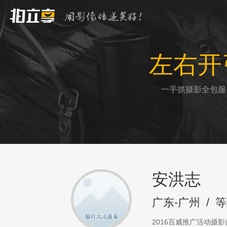
左右开
一手抓摄影全包服
安洪志
广东-广州
/
等
2016百威推广活动摄