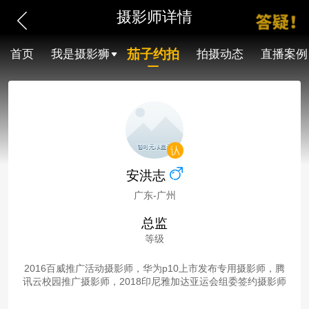
摄影师详情
茄子约拍
首页
我是摄影狮
拍摄动态
直播案例
安洪志
广东-广州
总监
等级
2016百威推广活动摄影师，华为p10上市发布专用摄影师，腾
讯云校园推广摄影师，2018印尼雅加达亚运会组委签约摄影师