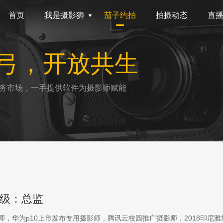
首页
我是摄影狮
茄子约拍
拍摄动态
直
弓，开放共生
务市场，一手提供软件为摄影师赋能
级：总监
影师，华为p10上市发布专用摄影师，腾讯云校园推广摄影师，2018印尼