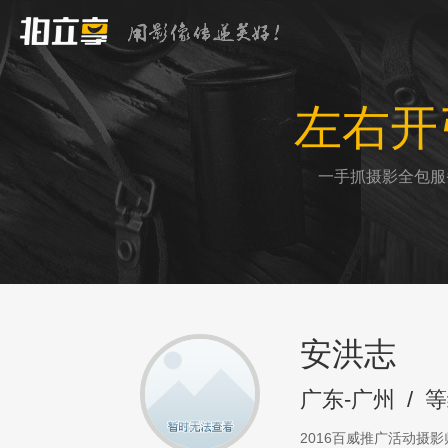
左右开
一手抓摄影全包服
安洪志
广东-广州
/
等
2016百威推广活动摄