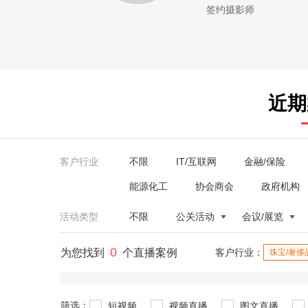
签约摄影师
近期
客户行业
不限
IT/互联网
金融/保险
能源化工
协会商会
政府机构
活动类型
不限
公关活动
会议/展览
0
为您找到
个直播案例
客户行业：
珠宝/奢侈
筛选：
短视频
视频直播
图文直播