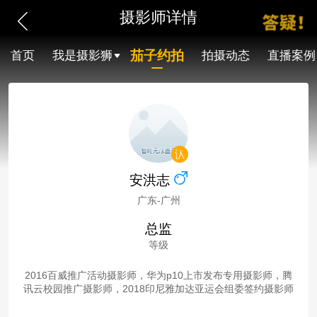
摄影师详情
茄子约拍
首页
我是摄影狮
拍摄动态
直播案例
安洪志
广东-广州
总监
等级
2016百威推广活动摄影师，华为p10上市发布专用摄影师，腾
讯云校园推广摄影师，2018印尼雅加达亚运会组委签约摄影师