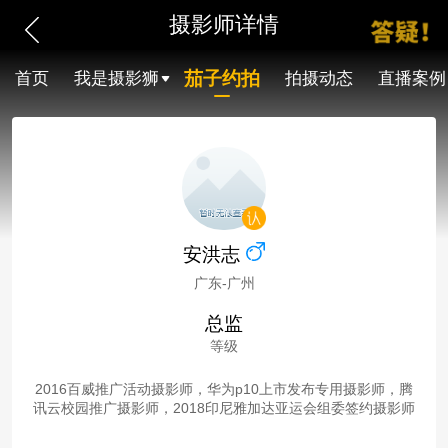
摄影师详情
茄子约拍
首页
我是摄影狮
拍摄动态
直播案例
安洪志
广东-广州
总监
等级
2016百威推广活动摄影师，华为p10上市发布专用摄影师，腾
讯云校园推广摄影师，2018印尼雅加达亚运会组委签约摄影师