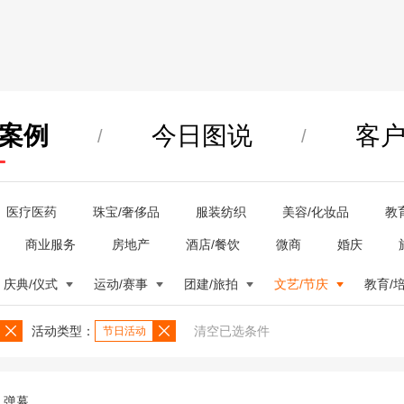
案例
今日图说
客
/
/
医疗医药
珠宝/奢侈品
服装纺织
美容/化妆品
教
商业服务
房地产
酒店/餐饮
微商
婚庆
庆典/仪式
运动/赛事
团建/旅拍
文艺/节庆
教育/
活动类型：
清空已选条件
节日活动
弹幕