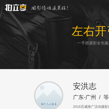
左右开
一手抓摄影全包服
安洪志
广东-广州
/
等
2016百威推广活动摄