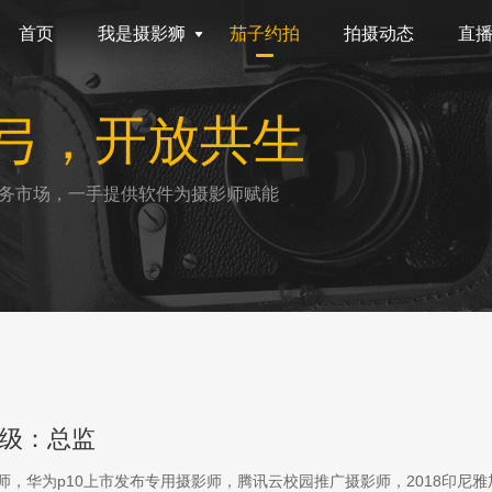
首页
我是摄影狮
茄子约拍
拍摄动态
直
弓，开放共生
务市场，一手提供软件为摄影师赋能
级：总监
影师，华为p10上市发布专用摄影师，腾讯云校园推广摄影师，2018印尼