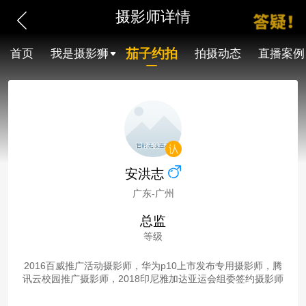
摄影师详情
茄子约拍
首页
我是摄影狮
拍摄动态
直播案例
安洪志
广东-广州
总监
等级
2016百威推广活动摄影师，华为p10上市发布专用摄影师，腾
讯云校园推广摄影师，2018印尼雅加达亚运会组委签约摄影师