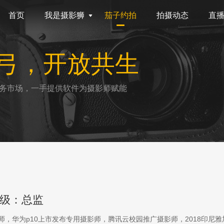
首页
我是摄影狮
茄子约拍
拍摄动态
直
弓，开放共生
务市场，一手提供软件为摄影师赋能
级：总监
影师，华为p10上市发布专用摄影师，腾讯云校园推广摄影师，2018印尼