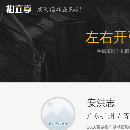
左右开
一手抓摄影全包服
安洪志
广东-广州
/
等
2016百威推广活动摄