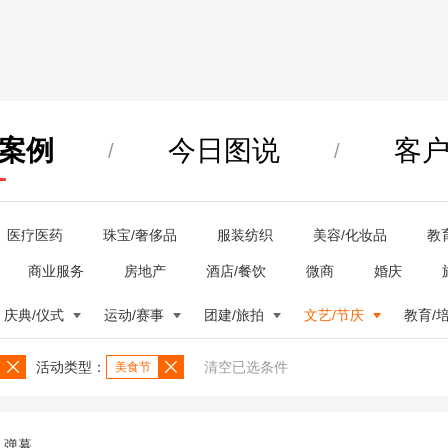
案例
今日图说
客
/
/
医疗医药
珠宝/奢侈品
服装纺织
美容/化妆品
教
商业服务
房地产
酒店/餐饮
微商
婚庆
庆典/仪式
运动/赛事
团建/旅拍
文艺/节庆
教育/
活动类型：
清空已选条件
美食节
弹幕