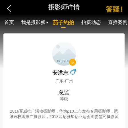
摄影师详情
茄子约拍
首页
我是摄影狮
拍摄动态
直播案例
安洪志
广东-广州
总监
等级
2016百威推广活动摄影师，华为p10上市发布专用摄影师，腾
讯云校园推广摄影师，2018印尼雅加达亚运会组委签约摄影师