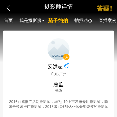
摄影师详情
茄子约拍
首页
我是摄影狮
拍摄动态
直播案例
安洪志
广东-广州
总监
等级
2016百威推广活动摄影师，华为p10上市发布专用摄影师，腾
讯云校园推广摄影师，2018印尼雅加达亚运会组委签约摄影师