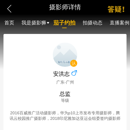
摄影师详情
茄子约拍
首页
我是摄影狮
拍摄动态
直播案例
安洪志
广东-广州
总监
等级
2016百威推广活动摄影师，华为p10上市发布专用摄影师，腾
讯云校园推广摄影师，2018印尼雅加达亚运会组委签约摄影师