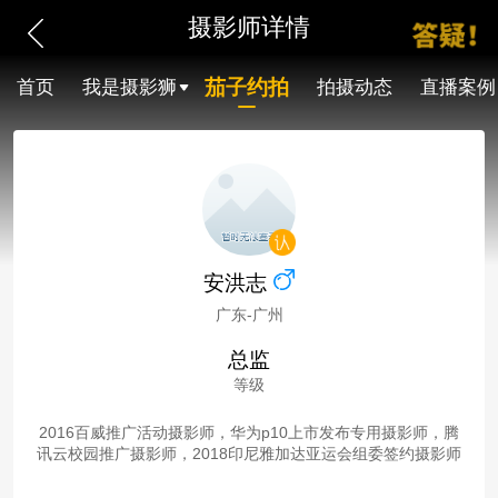
摄影师详情
茄子约拍
首页
我是摄影狮
拍摄动态
直播案例
安洪志
广东-广州
总监
等级
2016百威推广活动摄影师，华为p10上市发布专用摄影师，腾
讯云校园推广摄影师，2018印尼雅加达亚运会组委签约摄影师