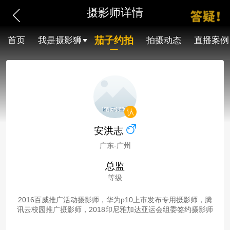
摄影师详情
茄子约拍
首页
我是摄影狮
拍摄动态
直播案例
安洪志
广东-广州
总监
等级
2016百威推广活动摄影师，华为p10上市发布专用摄影师，腾
讯云校园推广摄影师，2018印尼雅加达亚运会组委签约摄影师