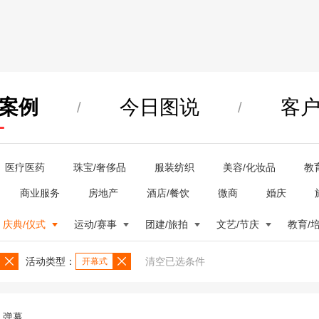
案例
今日图说
客
/
/
医疗医药
珠宝/奢侈品
服装纺织
美容/化妆品
教
商业服务
房地产
酒店/餐饮
微商
婚庆
庆典/仪式
运动/赛事
团建/旅拍
文艺/节庆
教育/
活动类型：
清空已选条件
开幕式
弹幕