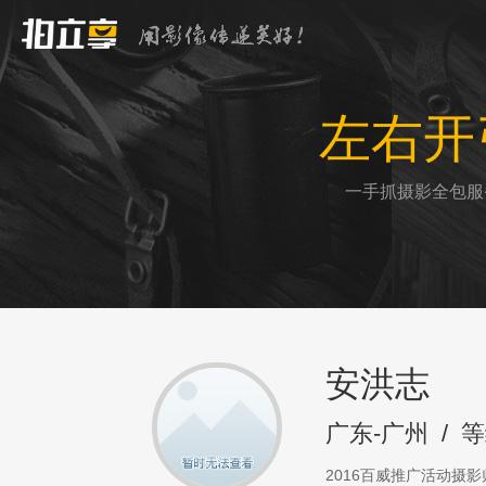
左右开
一手抓摄影全包服
安洪志
广东-广州
/
等
2016百威推广活动摄