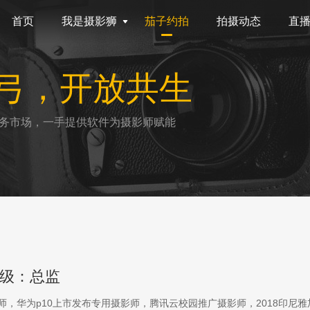
首页
我是摄影狮
茄子约拍
拍摄动态
直
弓，开放共生
务市场，一手提供软件为摄影师赋能
级：总监
影师，华为p10上市发布专用摄影师，腾讯云校园推广摄影师，2018印尼