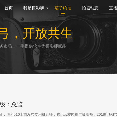
首页
我是摄影狮
茄子约拍
拍摄动态
直
弓，开放共生
务市场，一手提供软件为摄影师赋能
级：总监
影师，华为p10上市发布专用摄影师，腾讯云校园推广摄影师，2018印尼