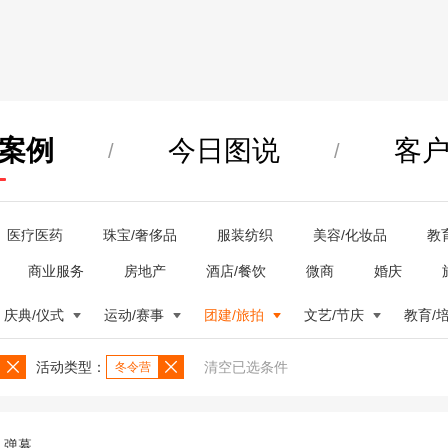
案例
今日图说
客
/
/
医疗医药
珠宝/奢侈品
服装纺织
美容/化妆品
教
商业服务
房地产
酒店/餐饮
微商
婚庆
庆典/仪式
运动/赛事
团建/旅拍
文艺/节庆
教育/
活动类型：
清空已选条件
冬令营
弹幕