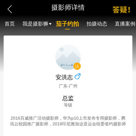
摄影师详情
茄子约拍
首页
我是摄影狮
拍摄动态
直播案例
安洪志
广东-广州
总监
等级
2016百威推广活动摄影师，华为p10上市发布专用摄影师，腾
讯云校园推广摄影师，2018印尼雅加达亚运会组委签约摄影师