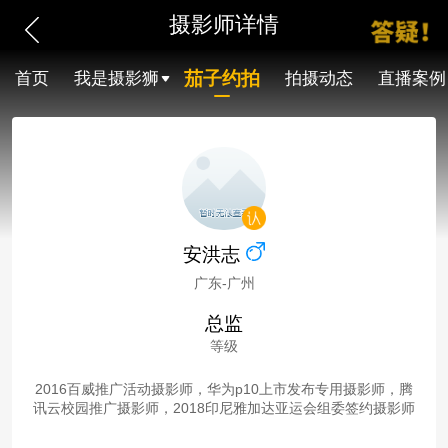
摄影师详情
茄子约拍
首页
我是摄影狮
拍摄动态
直播案例
安洪志
广东-广州
总监
等级
2016百威推广活动摄影师，华为p10上市发布专用摄影师，腾
讯云校园推广摄影师，2018印尼雅加达亚运会组委签约摄影师