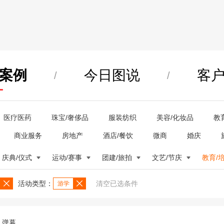
案例
今日图说
客
/
/
医疗医药
珠宝/奢侈品
服装纺织
美容/化妆品
教
商业服务
房地产
酒店/餐饮
微商
婚庆
庆典/仪式
运动/赛事
团建/旅拍
文艺/节庆
教育/
活动类型：
清空已选条件
游学
弹幕