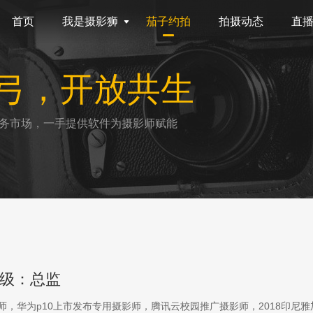
首页
我是摄影狮
茄子约拍
拍摄动态
直
弓，开放共生
务市场，一手提供软件为摄影师赋能
级：总监
影师，华为p10上市发布专用摄影师，腾讯云校园推广摄影师，2018印尼