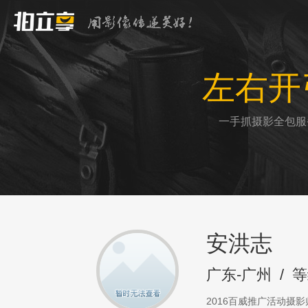
左右开
一手抓摄影全包服
安洪志
广东-广州
/
等
2016百威推广活动摄