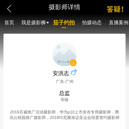
摄影师详情
茄子约拍
首页
我是摄影狮
拍摄动态
直播案例
安洪志
广东-广州
总监
等级
2016百威推广活动摄影师，华为p10上市发布专用摄影师，腾
讯云校园推广摄影师，2018印尼雅加达亚运会组委签约摄影师