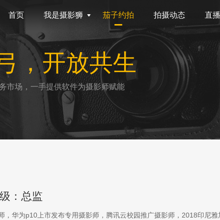
首页
我是摄影狮
茄子约拍
拍摄动态
直
弓，开放共生
务市场，一手提供软件为摄影师赋能
级：总监
影师，华为p10上市发布专用摄影师，腾讯云校园推广摄影师，2018印尼