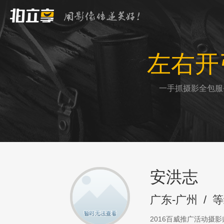
左右开
一手抓摄影全包服
安洪志
广东-广州
/
等
2016百威推广活动摄