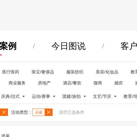
案例
今日图说
客
/
/
医疗医药
珠宝/奢侈品
服装纺织
美容/化妆品
教
商业服务
房地产
酒店/餐饮
微商
婚庆
庆典/仪式
运动/赛事
团建/旅拍
文艺/节庆
教育/
活动类型：
清空已选条件
品鉴
弹幕