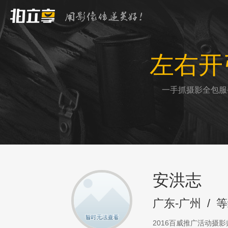
左右开
一手抓摄影全包服
安洪志
广东-广州
/
等
2016百威推广活动摄