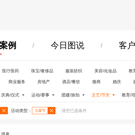
案例
今日图说
客
/
/
医疗医药
珠宝/奢侈品
服装纺织
美容/化妆品
教
商业服务
房地产
酒店/餐饮
微商
婚庆
庆典/仪式
运动/赛事
团建/旅拍
文艺/节庆
教育/
活动类型：
清空已选条件
儿童节
弹幕