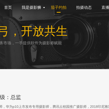
首页
我是摄影狮
茄子约拍
拍摄动态
直
弓，开放共生
务市场，一手提供软件为摄影师赋能
级：总监
影师，华为p10上市发布专用摄影师，腾讯云校园推广摄影师，2018印尼