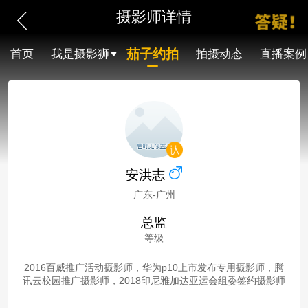
摄影师详情
茄子约拍
首页
我是摄影狮
拍摄动态
直播案例
安洪志
广东-广州
总监
等级
2016百威推广活动摄影师，华为p10上市发布专用摄影师，腾
讯云校园推广摄影师，2018印尼雅加达亚运会组委签约摄影师