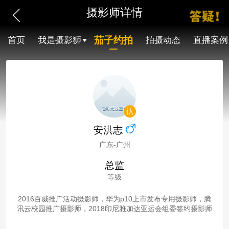
摄影师详情
茄子约拍
首页
我是摄影狮
拍摄动态
直播案例
安洪志
广东-广州
总监
等级
2016百威推广活动摄影师，华为p10上市发布专用摄影师，腾
讯云校园推广摄影师，2018印尼雅加达亚运会组委签约摄影师