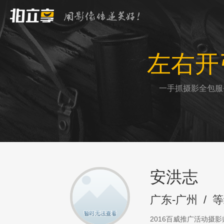
左右开
一手抓摄影全包服
安洪志
广东-广州
/
等
2016百威推广活动摄