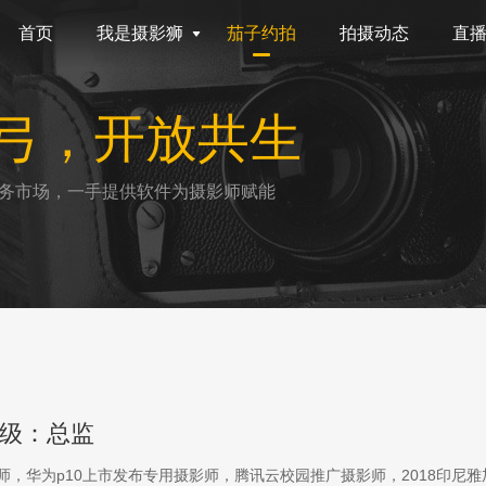
首页
我是摄影狮
茄子约拍
拍摄动态
直
弓，开放共生
务市场，一手提供软件为摄影师赋能
级：总监
影师，华为p10上市发布专用摄影师，腾讯云校园推广摄影师，2018印尼