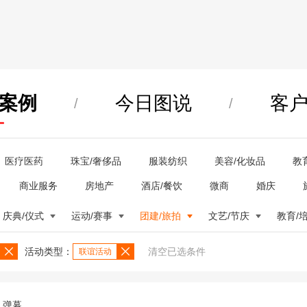
案例
今日图说
客
/
/
医疗医药
珠宝/奢侈品
服装纺织
美容/化妆品
教
商业服务
房地产
酒店/餐饮
微商
婚庆
庆典/仪式
运动/赛事
团建/旅拍
文艺/节庆
教育/
活动类型：
清空已选条件
联谊活动
弹幕