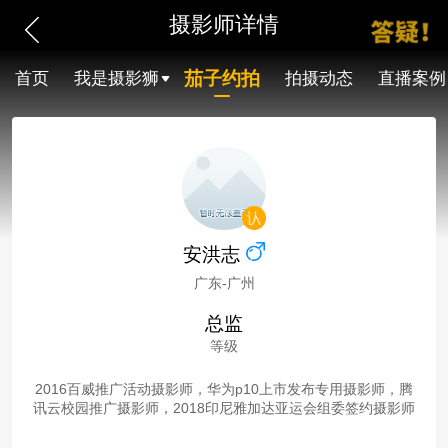
摄影师详情
茄子约拍
首页
我是摄影狮
拍摄动态
直播案例
安洪志
广东-广州
总监
等级
2016百威推广活动摄影师，华为p10上市发布专用摄影师，腾
讯云校园推广摄影师，2018印尼雅加达亚运会组委签约摄影师