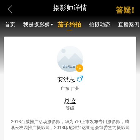
摄影师详情
茄子约拍
首页
我是摄影狮
拍摄动态
直播案例
安洪志
广东-广州
总监
等级
2016百威推广活动摄影师，华为p10上市发布专用摄影师，腾
讯云校园推广摄影师，2018印尼雅加达亚运会组委签约摄影师