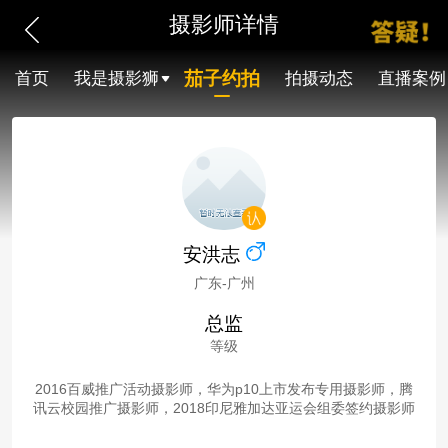
摄影师详情
茄子约拍
首页
我是摄影狮
拍摄动态
直播案例
安洪志
广东-广州
总监
等级
2016百威推广活动摄影师，华为p10上市发布专用摄影师，腾
讯云校园推广摄影师，2018印尼雅加达亚运会组委签约摄影师